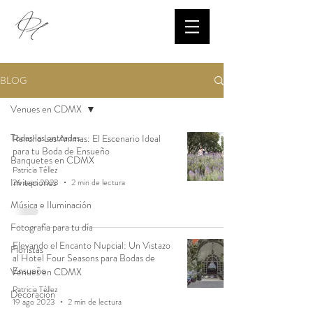
BLOG
Venues en CDMX
Todas las entradas
Rancho Las Animas: El Escenario Ideal
para tu Boda de Ensueño
Banquetes en CDMX
Patricia Téllez
Invitaciones
26 sept 2023
2 min de lectura
Música e Iluminación
Fotografía para tu día
Elevando el Encanto Nupcial: Un Vistazo
Floristas
al Hotel Four Seasons para Bodas de
Ensueño
Venues en CDMX
Patricia Téllez
Decoración
19 ago 2023
2 min de lectura